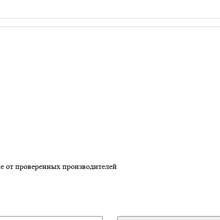
А
СЕРВИС
КРЕДИТ
ТЕХПОДДЕРЖКА
КОНТАКТЫ
ие
от проверенных производителей