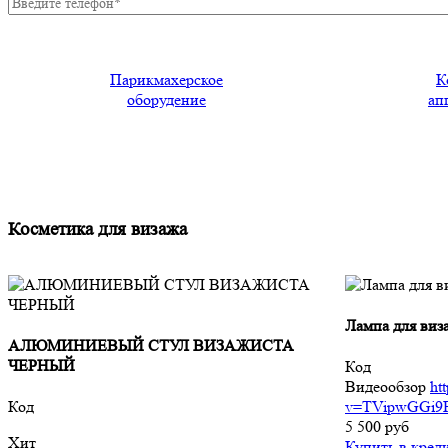
Парикмахерское
К
оборудение
ап
Косметика для визажа
Лампа для виз
АЛЮМИНИЕВЫЙ СТУЛ ВИЗАЖИСТА
ЧЕРНЫЙ
Код
Видеообзор
ht
Код
v=TVipwGGi9
5 500
руб
Хит
Купить в кред