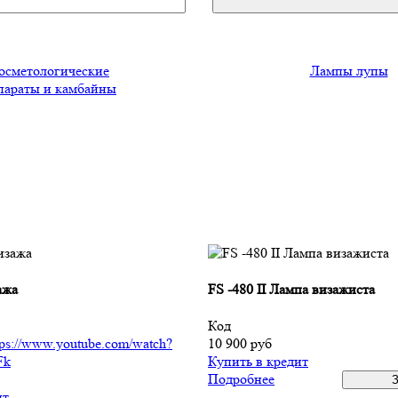
осметологические
Лампы лупы
параты и камбайны
ажа
FS -480 II Лампа визажиста
Код
tps://www.youtube.com/watch?
10 900
руб
Fk
Купить в кредит
Подробнее
ит